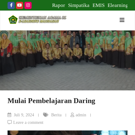
Skip
Rapor
Simpatika
EMIS
Elearning
to
content
Mulai Pembelajaran Daring
Juli 9, 2024
Berita
admin
Leave a comment