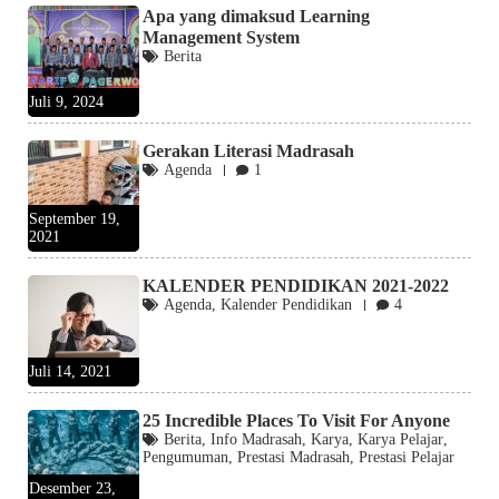
Apa yang dimaksud Learning
Management System
Berita
Juli 9, 2024
Gerakan Literasi Madrasah
Agenda
1
September 19,
2021
KALENDER PENDIDIKAN 2021-2022
Agenda
,
Kalender Pendidikan
4
Juli 14, 2021
25 Incredible Places To Visit For Anyone
Berita
,
Info Madrasah
,
Karya
,
Karya Pelajar
,
Pengumuman
,
Prestasi Madrasah
,
Prestasi Pelajar
Desember 23,