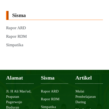
Sisma
Rapor ARD
Rapor RDM
Simpatika
Alamat
Sisma
Artikel
Jl. H Ali Mas'ud,
Rapor ARD
Mulai
Prapatan
Pembelajaran
Rapor RDM
Pagerwojo
Daring
Simpatika
Buduran