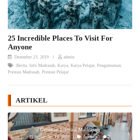
25 Incredible Places To Visit For
Anyone
Desember 23, 2019
admin
Berita
,
Info Madrasah
,
Karya
,
Karya Pelajar
,
Pengumuman
,
Prestasi Madrasah
,
Prestasi Pelajar
ARTIKEL
Gerakan Literasi Madrasah
September 19, 2021
Agenda
1