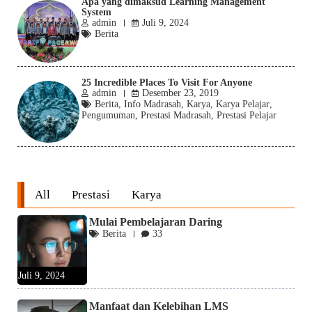
Apa yang dimaksud Learning Management
System
admin
Juli 9, 2024
Berita
25 Incredible Places To Visit For Anyone
admin
Desember 23, 2019
Berita
,
Info Madrasah
,
Karya
,
Karya Pelajar
,
Pengumuman
,
Prestasi Madrasah
,
Prestasi Pelajar
All
Prestasi
Karya
Mulai Pembelajaran Daring
Berita
33
Juli 9, 2024
Manfaat dan Kelebihan LMS