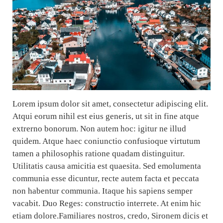
Lorem ipsum dolor sit amet, consectetur adipiscing elit.
Atqui eorum nihil est eius generis, ut sit in fine atque
extrerno bonorum. Non autem hoc: igitur ne illud
quidem. Atque haec coniunctio confusioque virtutum
tamen a philosophis ratione quadam distinguitur.
Utilitatis causa amicitia est quaesita. Sed emolumenta
communia esse dicuntur, recte autem facta et peccata
non habentur communia. Itaque his sapiens semper
vacabit. Duo Reges: constructio interrete. At enim hic
etiam dolore.Familiares nostros, credo, Sironem dicis et