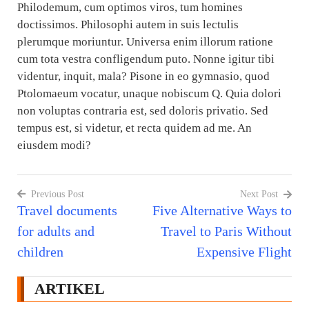
Philodemum, cum optimos viros, tum homines
doctissimos. Philosophi autem in suis lectulis
plerumque moriuntur. Universa enim illorum ratione
cum tota vestra confligendum puto. Nonne igitur tibi
videntur, inquit, mala? Pisone in eo gymnasio, quod
Ptolomaeum vocatur, unaque nobiscum Q. Quia dolori
non voluptas contraria est, sed doloris privatio. Sed
tempus est, si videtur, et recta quidem ad me. An
eiusdem modi?
Previous Post
Next Post
Travel documents
Five Alternative Ways to
Navigasi
for adults and
Travel to Paris Without
pos
children
Expensive Flight
ARTIKEL