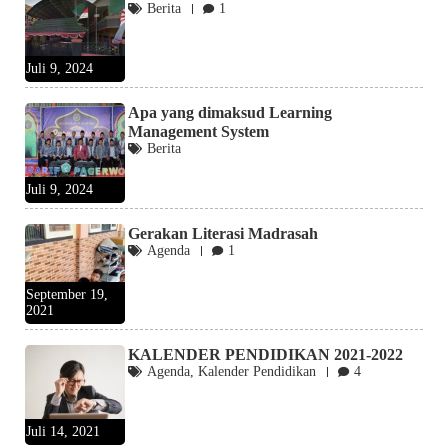
Berita
1
Juli 9, 2024
Apa yang dimaksud Learning
Management System
Berita
Juli 9, 2024
Gerakan Literasi Madrasah
Agenda
1
September 19,
2021
KALENDER PENDIDIKAN 2021-2022
Agenda
,
Kalender Pendidikan
4
Juli 14, 2021